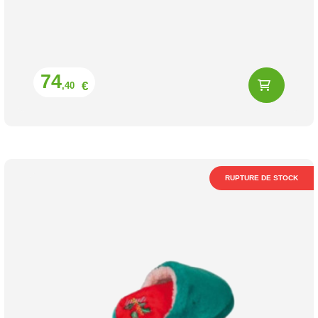
Prix
74
€
,40
RUPTURE DE STOCK