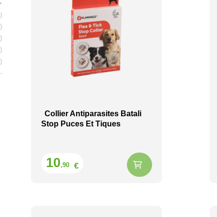
2
1
1
1
1
Collier Antiparasites Batali
Stop Puces Et Tiques
Prix
10
€
,90