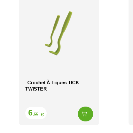
Crochet À Tiques TICK
TWISTER
Prix
6
€
,66