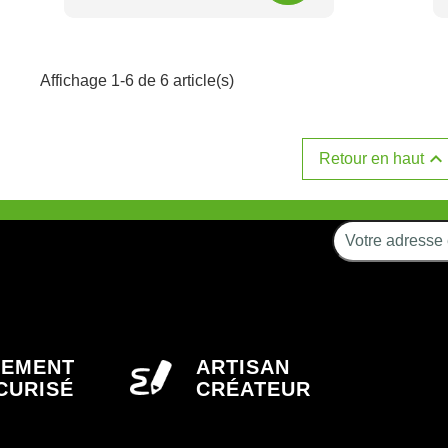
Affichage 1-6 de 6 article(s)

Retour en haut
IEMENT
ARTISAN
CURISÉ
CRÉATEUR