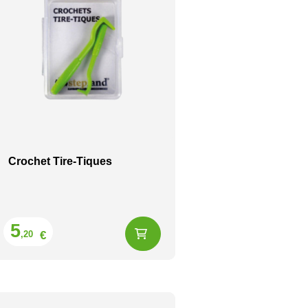
Crochet Tire-Tiques
Prix
5
€
,20