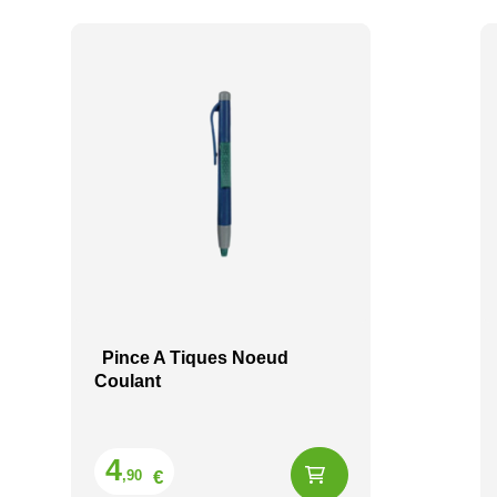
Pince A Tiques Noeud
Coulant
Prix
4
€
,90