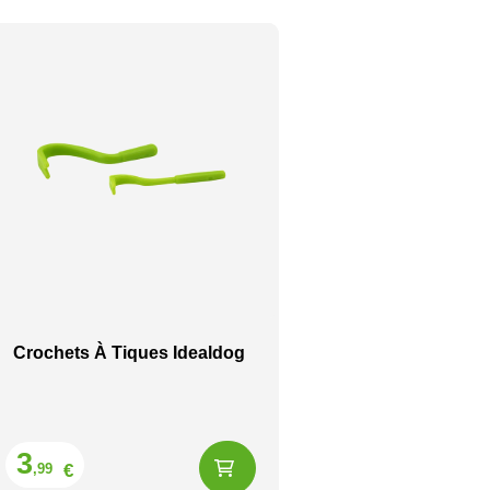
Crochets À Tiques Idealdog
Prix
3
€
,99