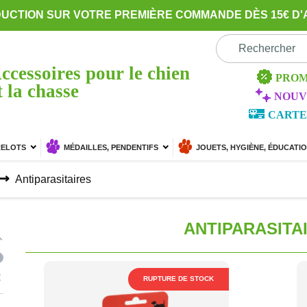
DUCTION SUR VOTRE PREMIÈRE COMMANDE DÈS 15€ D'
ccessoires pour le chien
PROM
t la chasse
NOUV
CARTE
RELOTS
MÉDAILLES, PENDENTIFS
JOUETS, HYGIÈNE, ÉDUCATI
Antiparasitaires
ANTIPARASITA
€
RUPTURE DE STOCK