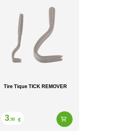
Tire Tique TICK REMOVER
Prix
3
€
,90