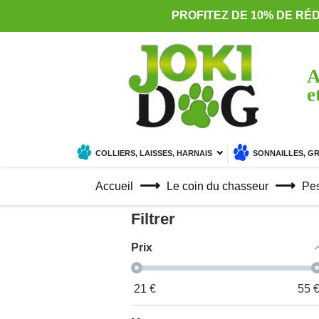
PROFITEZ DE 10% DE RÉ
A
e
COLLIERS, LAISSES, HARNAIS
SONNAILLES, G
Accueil
Le coin du chasseur
Pe
Filtrer
Prix
21
€
55