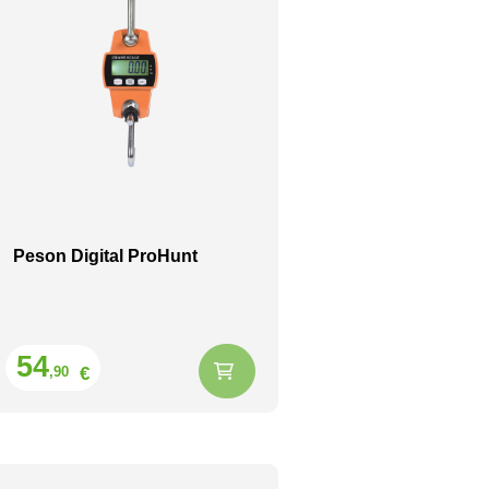
Peson Digital ProHunt
Prix
54
€
,90