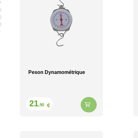
1
2
1
Peson Dynamométrique
Prix
21
€
,90