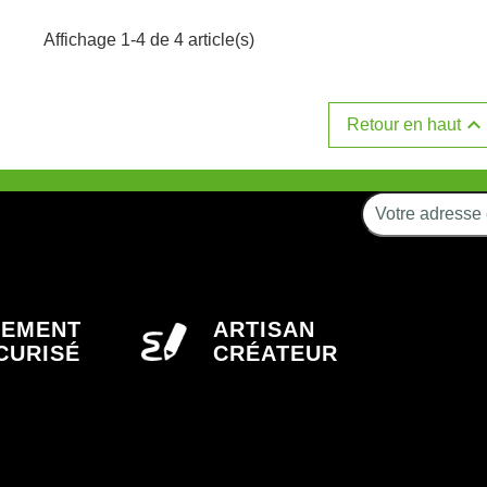
Affichage 1-4 de 4 article(s)

Retour en haut
IEMENT
ARTISAN
CURISÉ
CRÉATEUR