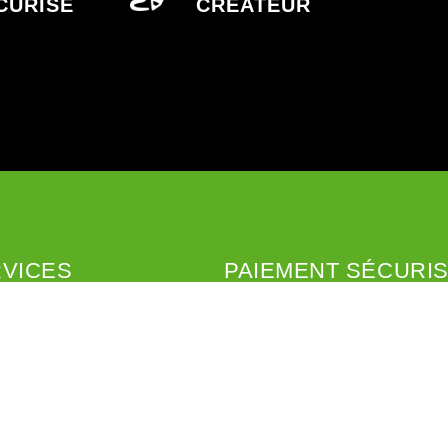
CURISÉ
CRÉATEUR
VICES
PAIEMENT SÉCURI
on
Paiement sécurisé
imo
l Relay