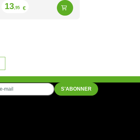
Prix
13
€
,95