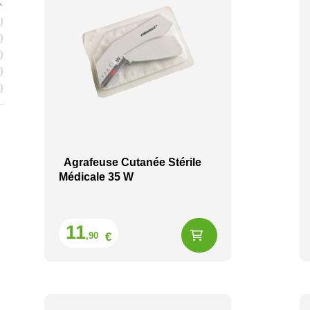
1
3
1
2
1
Agrafeuse Cutanée Stérile
Médicale 35 W
Prix
11
€
,90