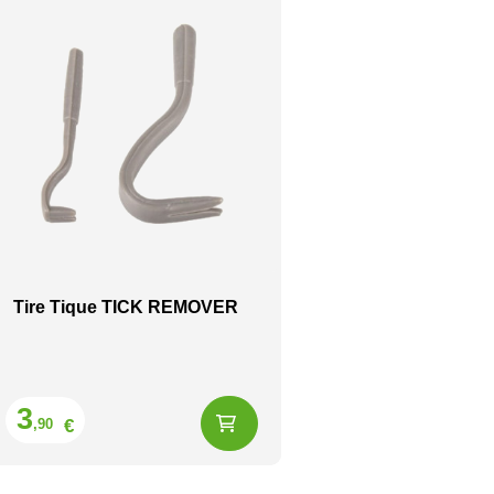
Tire Tique TICK REMOVER
Prix
3
€
,90