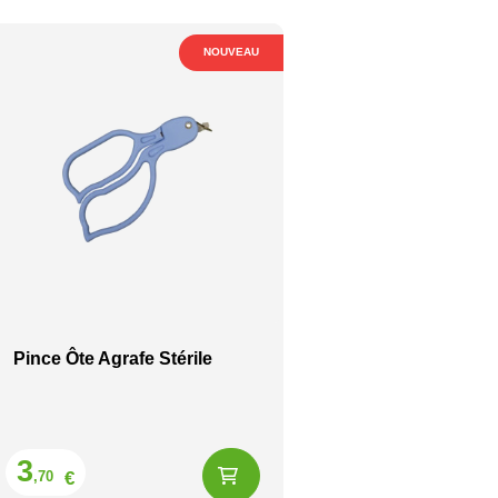
NOUVEAU
Pince Ôte Agrafe Stérile
Prix
3
€
,70