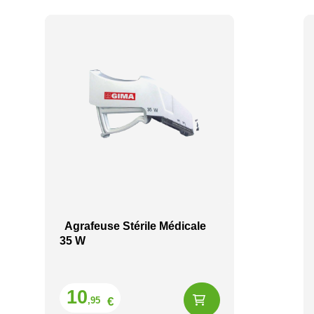
Agrafeuse Stérile Médicale
35 W
Prix
10
€
,95