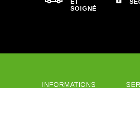
ET
SÉ
SOIGNÉ
INFORMATIONS
SER
CGV
Livrais
Mentions légales
Retour
A propos
Coliss
Liens
Mondia
Programme de fidélité
Programme de parrainage