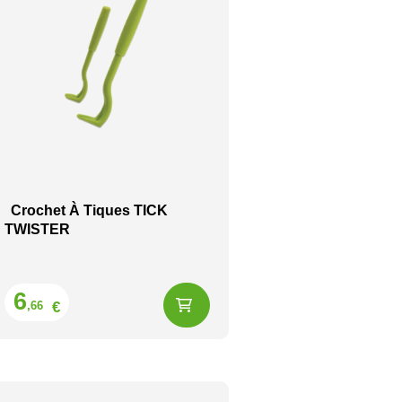
Crochet À Tiques TICK
TWISTER
Prix
6
€
,66