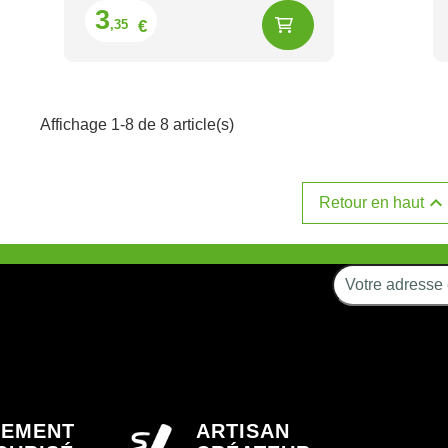
Prix
3
€
,35
Affichage 1-8 de 8 article(s)

Retour en haut
IEMENT
ARTISAN