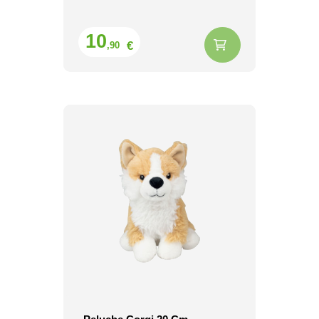
Prix
10
€
,90