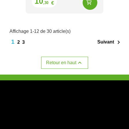
10
€
,30
Affichage 1-12 de 30 article(s)
1

Suivant
2
3

Retour en haut