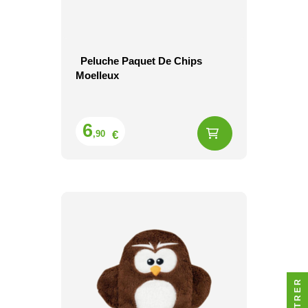
Peluche Paquet De Chips
Moelleux
Prix
6
€
,90
FILTRER