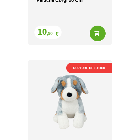
Peluche Corgi 20 Cm
Prix
10
€
,90
RUPTURE DE STOCK