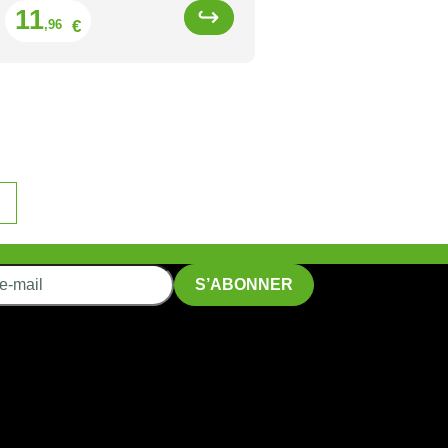
Prix
11
€
,96