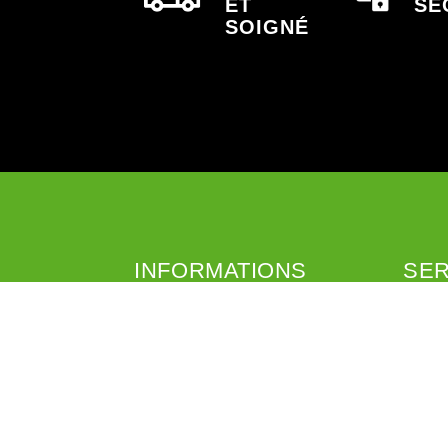
ET
SÉ
SOIGNÉ
INFORMATIONS
SER
CGV
Livrais
Mentions légales
Retour
A propos
Coliss
Liens
Mondia
Programme de fidélité
Programme de parrainage