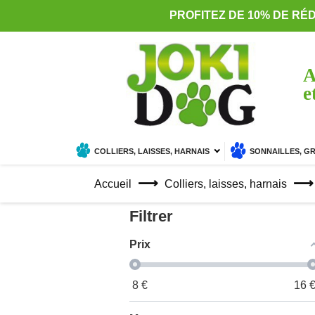
PROFITEZ DE 10% DE RÉ
A
e
COLLIERS, LAISSES, HARNAIS
SONNAILLES, G
Accueil
Colliers, laisses, harnais
Filtrer
Prix
8
€
16