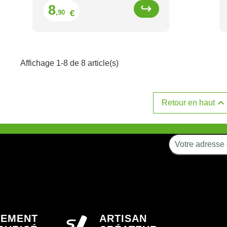
Prix
8
€
,90
Affichage 1-8 de 8 article(s)

Retour en haut
IEMENT
ARTISAN