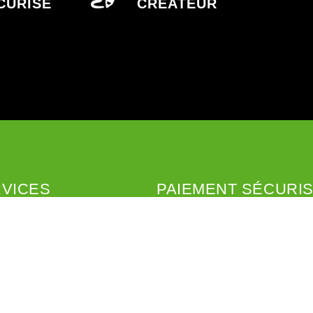
CURISÉ
CRÉATEUR
VICES
PAIEMENT SÉCURI
on
Paiement sécurisé
imo
l Relay