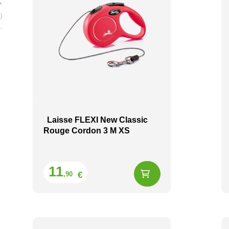
8
Laisse FLEXI New Classic
Rouge Cordon 3 M XS
Prix
11
€
,90