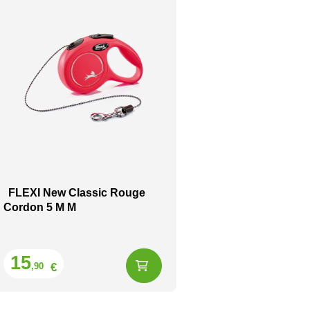
FLEXI New Classic Rouge
Cordon 5 M M
Prix
15
€
,90