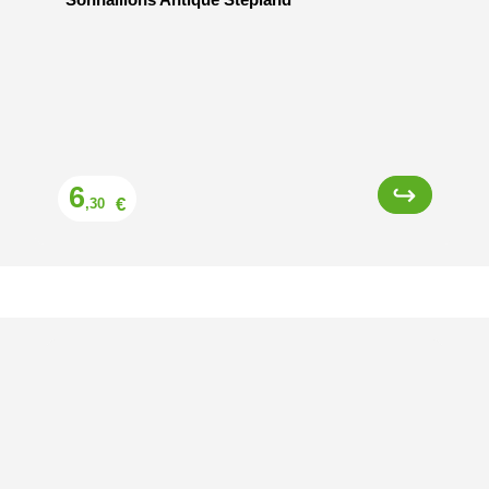
Prix
6
€
,30