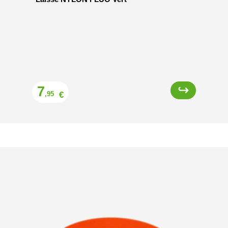
Prix
7
€
,95