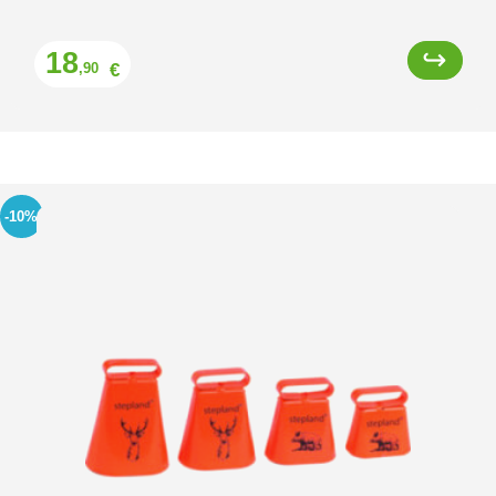
Prix
18
€
,90
-10%