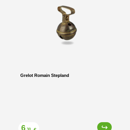
Grelot Romain Stepland
Prix
6
€
,30