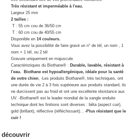
Très résistant et imperméable à l'eau.
Largeur 25 mm
2 tailles :
T : 55 cm cou de 36/50 cm
T : 60 cm cou de 40/55 cm
Disponible en
14 couleurs.
Vous avez la possibilité de faire gravé un n° de tél, un nom , 1
nom + 1 tél, ou 2 tél
Gravure uniquement en majuscule.
Caractéristiques du Biothane® :
Durable, lavable, résistant à
l'eau.
Biothane est hypoallergénique, idéale pour la santé
de votre chien
,
-Les produits Biothane®, très techniques, ont
une durée de vie 2 à 3 fois supérieure aux produits standard, ils
ne durcissent pas au froid et ont une excellente résistance aux
UV.
-Biothane® est le leader mondial de la sangle enduite
technique dont les finitions sont diverses : bêta (aspect cuir),
gold (brillant), réflective (réfléchissant)...
-Plus résistant que le
cuir !
 découvrir