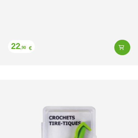
Prix
22
€
,90