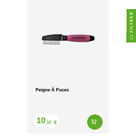
FILTRER
Peigne À Puces
Prix
10
€
,16