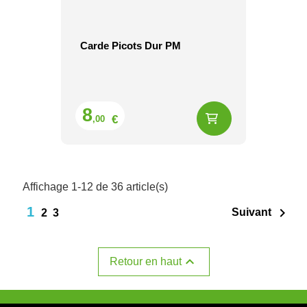
Carde Picots Dur PM
Prix
8
€
,00
Affichage 1-12 de 36 article(s)
1

Suivant
2
3

Retour en haut