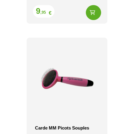
Prix
9
€
,95
Carde MM Picots Souples