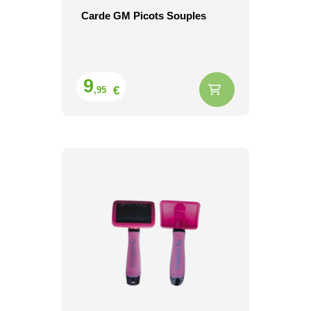
Carde GM Picots Souples
Prix
9
€
,95