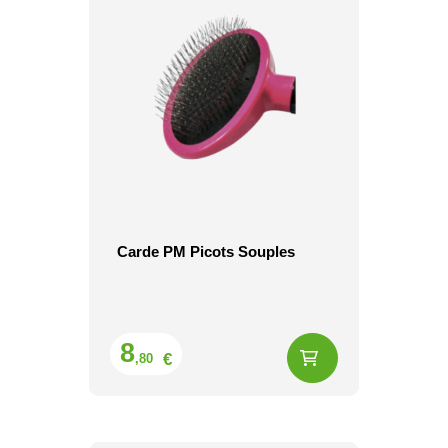
Carde PM Picots Souples
Prix
8
€
,80