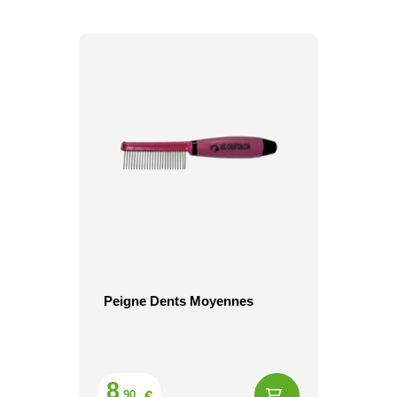
Peigne Dents Moyennes
Prix
8
€
,90