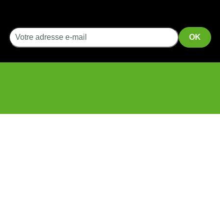
INFORMATIONS
SERVICES
CGV
Livraison
Mentions légales
Retour
A propos
Colissimo
Liens
Mondial Relay
Programme de fidélité
Programme de parrainage