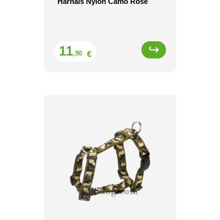
Harnais Nylon Camo Rose
Prix
11
€
,90