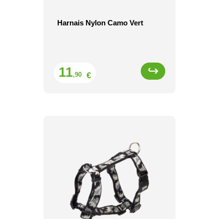
Harnais Nylon Camo Vert
Prix
11
€
,90