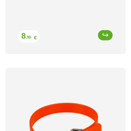
Prix
8
€
,90