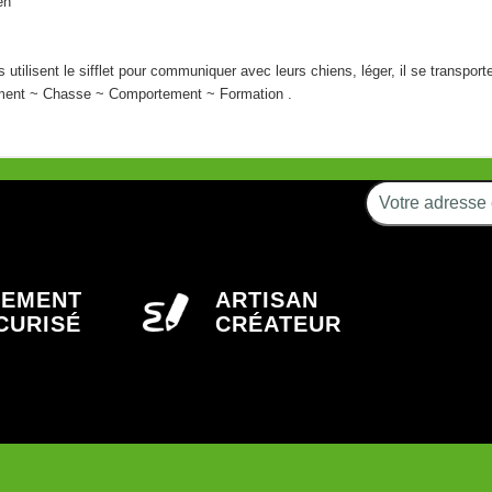
en
 utilisent le sifflet pour communiquer avec leurs chiens, léger, il se transpor
ment ~ Chasse ~ Comportement ~ Formation .
IEMENT
ARTISAN
CURISÉ
CRÉATEUR