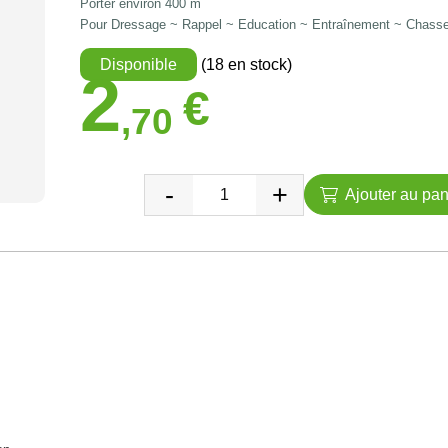
Porter environ 400 m
Pour Dressage ~ Rappel ~ Education ~ Entraînement ~ Chass
Disponible
(18 en stock)
2
€
,70
Ajouter au pan