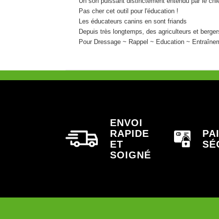
Un son puissant distinctement entendu par le chi
Pas cher cet outil pour l'éducation !
Les éducateurs canins en sont friands
Depuis très longtemps, des agriculteurs et bergers
Pour Dressage ~ Rappel ~ Education ~ Entraîne
ENVOI
RAPIDE
PA
ET
SÉ
SOIGNÉ