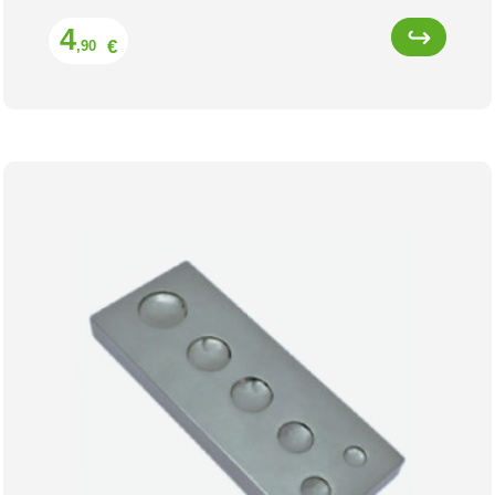
Prix
4
€
,90