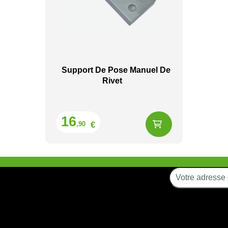
Support De Pose Manuel De
Rivet
Prix
16
€
,90