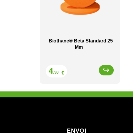
Biothane® Beta Standard 25
Mm
Prix
4
€
,90
ENVOI