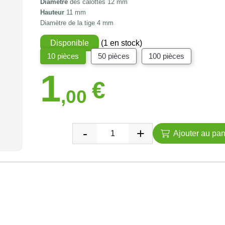
Diamètre
des calottes 12 mm
Hauteur
11 mm
Diamètre de la tige 4 mm
Disponible
(1 en stock)
10 pièces
50 pièces
100 pièces
1
€
,00
Ajouter au pan