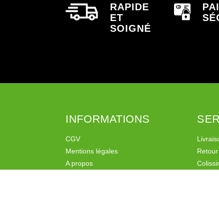
RAPIDE
PA
ET
SÉ
SOIGNÉ
INFORMATIONS
SER
CGV
Livrais
Mentions légales
Retour
A propos
Coliss
Liens
Mondia
Programme de fidélité
Programme de parrainage
Politique de confidentialité