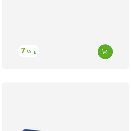
Prix
7
€
,80