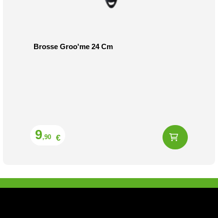
Brosse Groo'me 24 Cm
Prix
9
€
,90