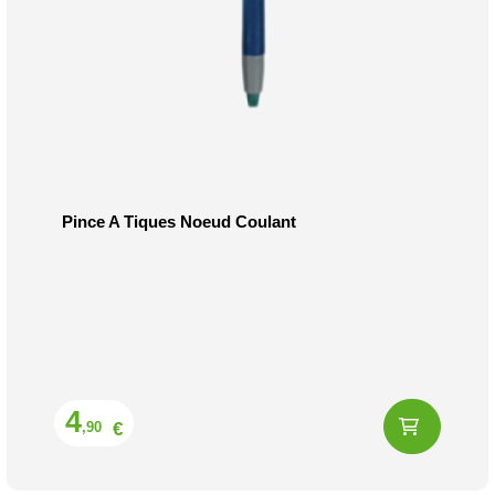
Pince A Tiques Noeud Coulant
Prix
4
€
,90