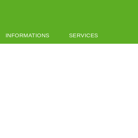
INFORMATIONS
SERVICES
CGV
Livraison
Mentions légales
Retour
A propos
Colissimo
Liens
Mondial Relay
Programme de fidélité
Programme de parrainage
Politique de confidentialité
PAIEMENT SÉCURISÉ
CONTACT
Paiement sécurisé
Formulaire de contact
Facebook