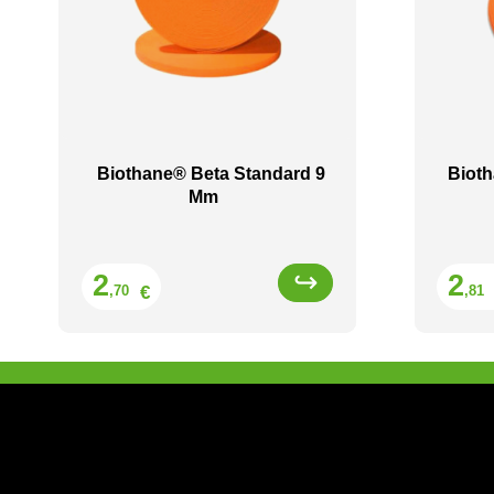
Biothane® Beta Standard 9
Bioth
Mm
Prix
2
2
€
,70
,81