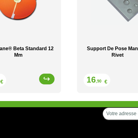
ane® Beta Standard 12
Support De Pose Man
Mm
Rivet
Prix
Prix
16
€
€
,90