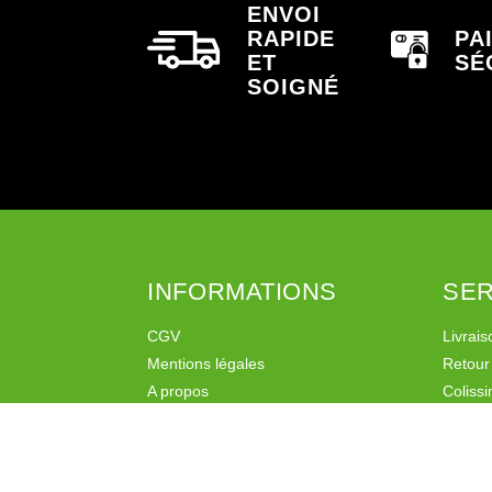
ENVOI
RAPIDE
PA
ET
SÉ
SOIGNÉ
INFORMATIONS
SER
CGV
Livrais
Mentions légales
Retour
A propos
Coliss
Liens
Mondia
Programme de fidélité
Programme de parrainage