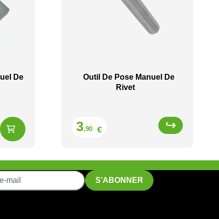
uel De
Outil De Pose Manuel De
Rivet
Prix
3
€
,90