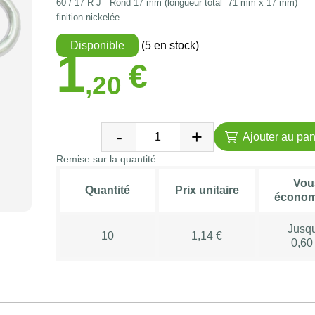
60 / 17 R J Rond 17 mm (longueur total 71 mm x 17 mm)
finition nickelée
Disponible
(5 en stock)
1
€
,20
Ajouter au pan
Remise sur la quantité
Vou
Quantité
Prix unitaire
économ
Jusq
10
1,14 €
0,60