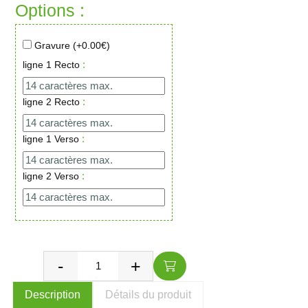
Options :
Gravure (+
0.00
€)
:
ligne 1 Recto
:
ligne 2 Recto
:
ligne 1 Verso
:
ligne 2 Verso
Description
Détails du produit