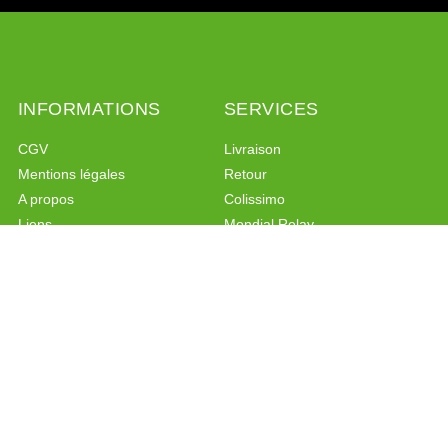
INFORMATIONS
SERVICES
CGV
Livraison
Mentions légales
Retour
A propos
Colissimo
Liens
Mondial Relay
Programme de fidélité
Programme de parrainage
Politique de confidentialité
PAIEMENT SÉCURISÉ
CONTACT
Paiement sécurisé
Formulaire de contact
Facebook