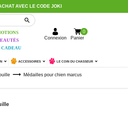
ACHAT AVEC LE CODE JOKI

0
OTIONS
Connexion
Panier
EAUTÉS
 CADEAU
ON
ACCESSOIRES
LE COIN DU CHASSEUR
ouille
Médailles pour chien marcus
ille