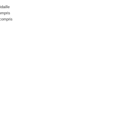
daille
ompris
compris