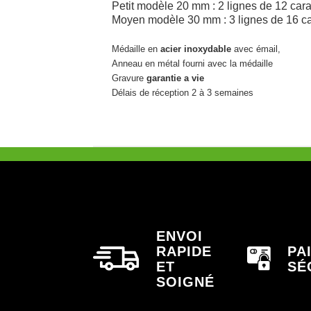
Petit modèle 20 mm : 2 lignes de 12 car
Moyen modèle 30 mm : 3 lignes de 16 c
Médaille en
acier inoxydable
avec émail,
Anneau en métal fourni avec la médaille
Gravure
garantie a vie
Délais de réception 2 à 3 semaines
ENVOI
RAPIDE
PA
ET
SÉ
SOIGNÉ