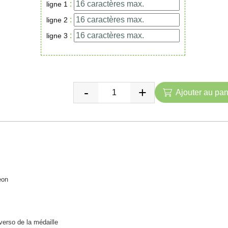
:
ligne 1
:
ligne 2
:
ligne 3
Ajouter au pan
eon
verso de la médaille