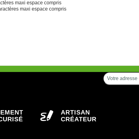
actères maxi espace compris
aractères maxi espace compris
IEMENT
ARTISAN
CURISÉ
CRÉATEUR