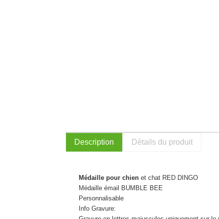
Description
Détails du produit
Médaille pour chien
et chat RED DINGO
Médaille émail BUMBLE BEE
Personnalisable
Info Gravure:
Gravure en lettres majuscules uniquement sur le 