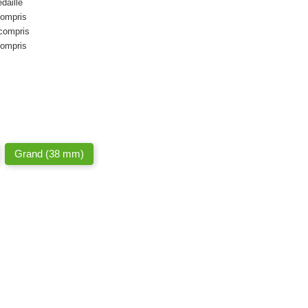
daille
compris
compris
compris
Grand (38 mm)