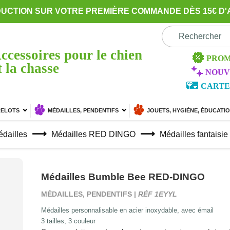
DUCTION SUR VOTRE PREMIÈRE COMMANDE DÈS 15€ D'
ccessoires pour le chien
PROM
t la chasse
NOUV
CARTE
RELOTS
MÉDAILLES, PENDENTIFS
JOUETS, HYGIÈNE, ÉDUCATI
dailles
Médailles RED DINGO
Médailles fantaisie
Médailles Bumble Bee RED-DINGO
MÉDAILLES, PENDENTIFS |
RÉF 1EYYL
Médailles personnalisable en acier inoxydable, avec émail
3 tailles,
3 couleur