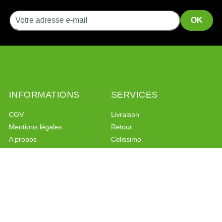
INFORMATIONS
SERVICES
CGV
Livraison
Mentions légales
Retour
A propos
Colissimo
Liens
Mondial Relay
Programme de fidélité
Programme de parrainage
Politique de confidentialité
PAIEMENT SÉCURISÉ
CONTACT