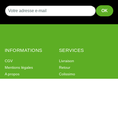
INFORMATIONS
SERVICES
CGV
Livraison
Mentions légales
Retour
A propos
Colissimo
Liens
Mondial Relay
Programme de fidélité
Programme de parrainage
Politique de confidentialité
PAIEMENT SÉCURISÉ
CONTACT