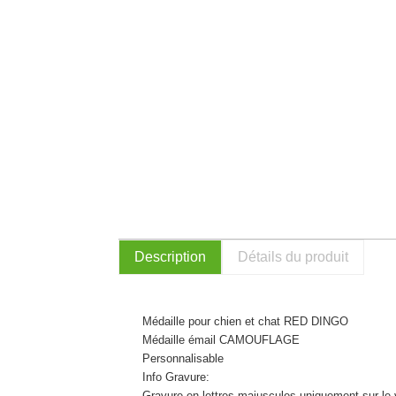
Description
Détails du produit
Médaille pour chien et chat RED DINGO
Médaille émail CAMOUFLAGE
Personnalisable
Info Gravure:
Gravure en lettres majuscules uniquement sur le 