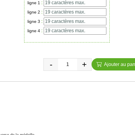
:
ligne 1
:
ligne 2
:
ligne 3
:
ligne 4
Ajouter au pan
verso de la médaille