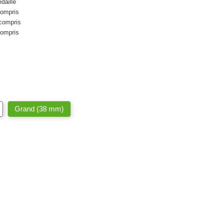
daille
compris
compris
compris
Grand (38 mm)