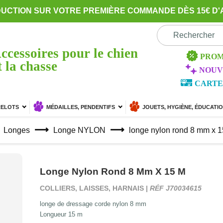
DUCTION SUR VOTRE PREMIÈRE COMMANDE DÈS 15€ D'
ccessoires pour le chien
PROM
t la chasse
NOUV
CARTE
RELOTS
MÉDAILLES, PENDENTIFS
JOUETS, HYGIÈNE, ÉDUCATI
Longes
Longe NYLON
longe nylon rond 8 mm x 
Longe Nylon Rond 8 Mm X 15 M
COLLIERS, LAISSES, HARNAIS |
RÉF J70034615
longe de dressage corde nylon 8 mm
Longueur 15 m