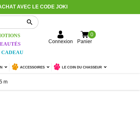
ACHAT AVEC LE CODE JOKI

0
OTIONS
Connexion
Panier
EAUTÉS
 CADEAU
ON
ACCESSOIRES
LE COIN DU CHASSEUR
15 m