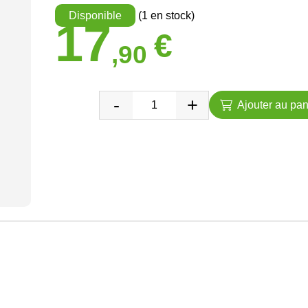
Disponible
(1 en stock)
17
€
,90
Ajouter au pan