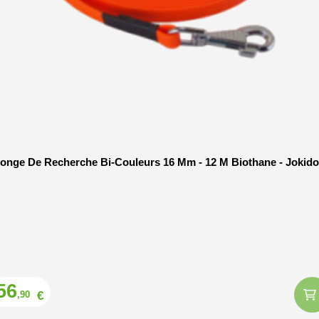
onge De Recherche Bi-Couleurs 16 Mm - 12 M Biothane - Jokid
Prix
56
€
,90