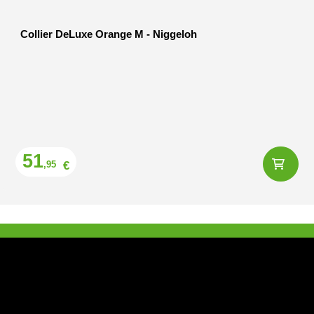
Collier DeLuxe Orange M - Niggeloh
Prix
51
€
,95