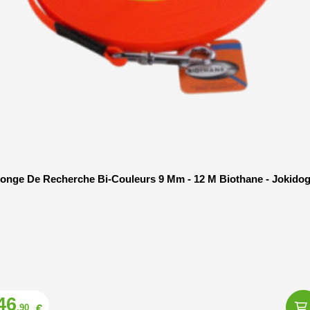
onge De Recherche Bi-Couleurs 9 Mm - 12 M Biothane - Jokido
Prix
46
€
,90