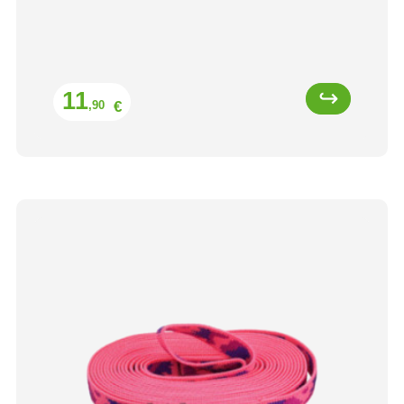
Prix
11
€
,90