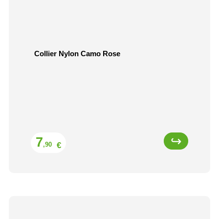
Collier Nylon Camo Rose
Prix
7
€
,90