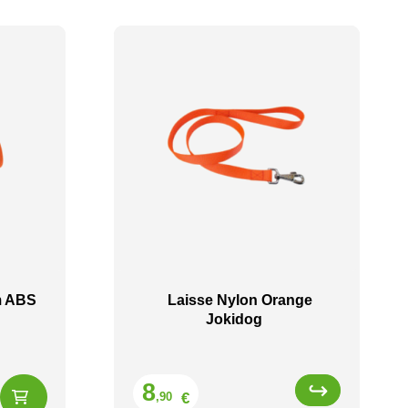
m ABS
Laisse Nylon Orange
Jokidog
Prix
8
€
,90