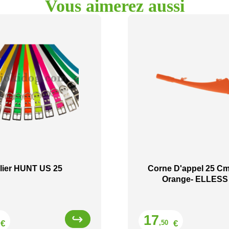
Vous aimerez aussi
lier HUNT US 25
Corne D'appel 25 C
Orange- ELLESS
Prix
Prix
17
€
€
,50