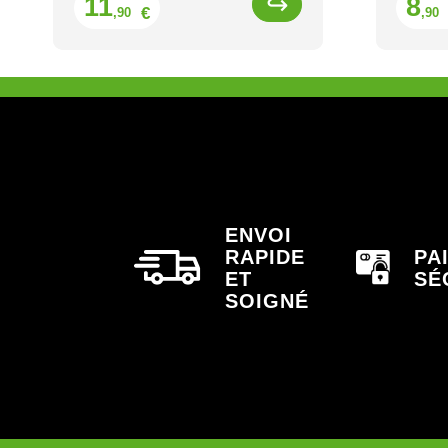
11
8
€
,90
,90
ENVOI
RAPIDE
PA
ET
SÉ
SOIGNÉ