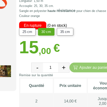
Longueur: 1,50 m
Accouple: 25, 30, 35 cm.
résistance
Sangle en
polyester
haute
pour chien de chasse
Couleur orange
En rupture
(0 en stock)
25 cm
30 cm
35 cm
15
€
,00
Ajouter au panie
Remise sur la quantité
Vou
Quantité
Prix unitaire
économ
Jusq
2
14,00 €
2,00