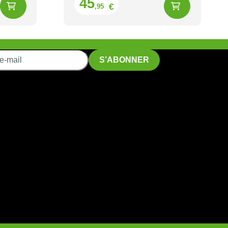
45
€
,95