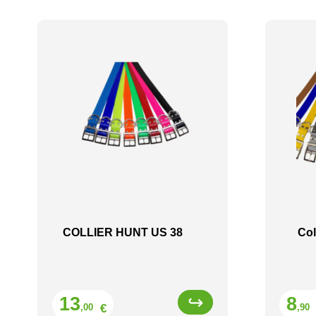
COLLIER HUNT US 38
Col
Prix
13
8
€
,00
,90