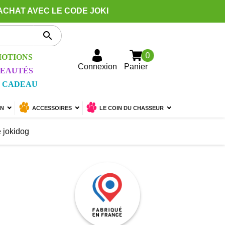
ACHAT AVEC LE CODE JOKI

0
OTIONS
Connexion
Panier
EAUTÉS
 CADEAU
ON
ACCESSOIRES
LE COIN DU CHASSEUR
e jokidog