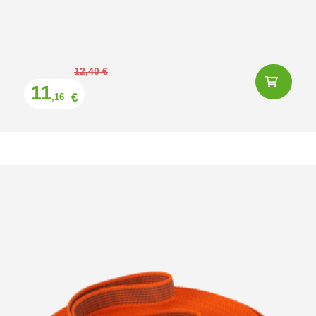
Prix
12,40 €
11
€
,16