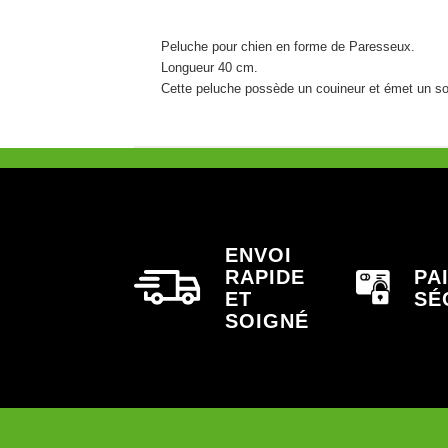
Peluche pour chien en forme de Paresseux.
Longueur 40 cm.
Cette peluche possède un couineur et émet un so
ENVOI
RAPIDE
PA
ET
SÉ
SOIGNÉ