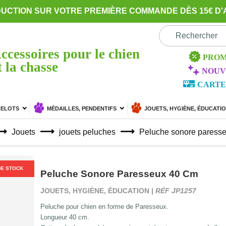
DUCTION SUR VOTRE PREMIÈRE COMMANDE DÈS 15€ D'
ccessoires pour le chien
PROM
t la chasse
NOUV
CARTE
RELOTS
MÉDAILLES, PENDENTIFS
JOUETS, HYGIÈNE, ÉDUCATI
Jouets
jouets peluches
Peluche sonore paress
DE STOCK
Peluche Sonore Paresseux 40 Cm
JOUETS, HYGIÈNE, ÉDUCATION |
RÉF JP1257
Peluche pour chien en forme de Paresseux.
Longueur 40 cm.