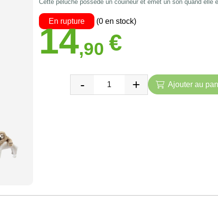
Cette peluche possède un couineur et émet un son quand elle e
En rupture
(0 en stock)
14
€
,90
Ajouter au pan