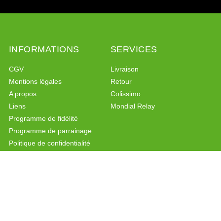
INFORMATIONS
SERVICES
CGV
Livraison
Mentions légales
Retour
A propos
Colissimo
Liens
Mondial Relay
Programme de fidélité
Programme de parrainage
Politique de confidentialité
PAIEMENT SÉCURISÉ
CONTACT
Paiement sécurisé
Formulaire de contact
Facebook