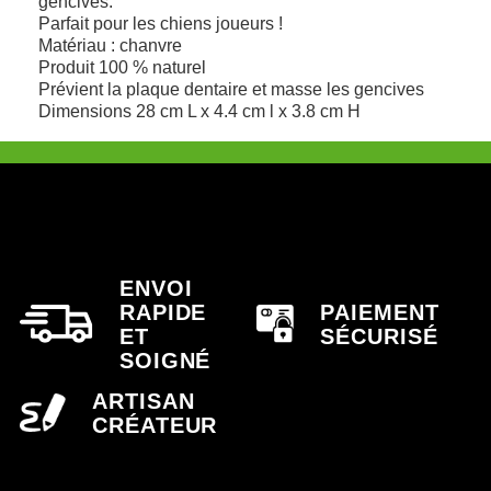
gencives.
Parfait pour les chiens joueurs !
Matériau : chanvre
Produit 100 % naturel
Prévient la plaque dentaire et masse les gencives
Dimensions 28 cm L x 4.4 cm l x 3.8 cm H
ENVOI
RAPIDE
PAIEMENT
ET
SÉCURISÉ
SOIGNÉ
ARTISAN
CRÉATEUR