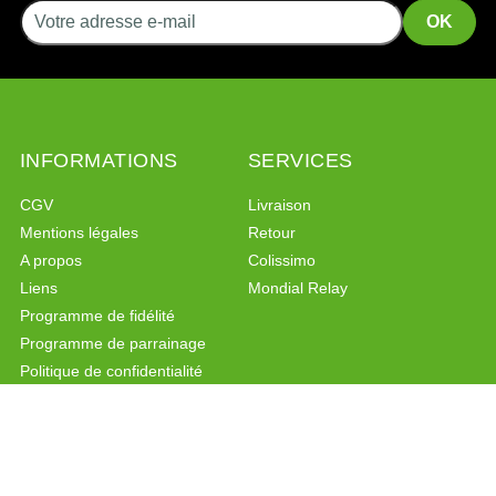
INFORMATIONS
SERVICES
CGV
Livraison
Mentions légales
Retour
A propos
Colissimo
Liens
Mondial Relay
Programme de fidélité
Programme de parrainage
Politique de confidentialité
PAIEMENT SÉCURISÉ
CONTACT
Paiement sécurisé
Formulaire de contact