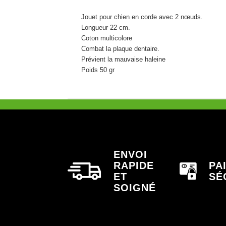
Jouet pour chien en corde avec 2 nœuds.
Longueur 22 cm.
Coton multicolore
Combat la plaque dentaire.
Prévient la mauvaise haleine
Poids 50 gr
ENVOI
RAPIDE
PA
ET
SÉ
SOIGNÉ