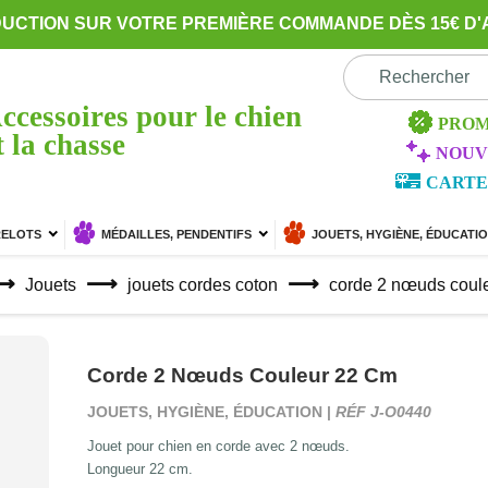
DUCTION SUR VOTRE PREMIÈRE COMMANDE DÈS 15€ D'
ccessoires pour le chien
PROM
t la chasse
NOUV
CARTE
RELOTS
MÉDAILLES, PENDENTIFS
JOUETS, HYGIÈNE, ÉDUCATI
Jouets
jouets cordes coton
corde 2 nœuds coul
Corde 2 Nœuds Couleur 22 Cm
JOUETS, HYGIÈNE, ÉDUCATION |
RÉF J-O0440
Jouet pour chien en corde avec 2 nœuds.
Longueur 22 cm.