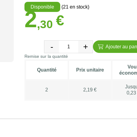
Disponible
(21 en stock)
2
€
,30
Ajouter au pan
Remise sur la quantité
Vou
Quantité
Prix unitaire
économ
Jusq
2
2,19 €
0,23