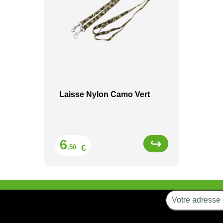
Laisse Nylon Camo Vert
Prix
6
€
,50