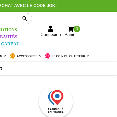
ACHAT AVEC LE CODE JOKI

0
OTIONS
Connexion
Panier
EAUTÉS
 CADEAU
ON
ACCESSOIRES
LE COIN DU CHASSEUR
t