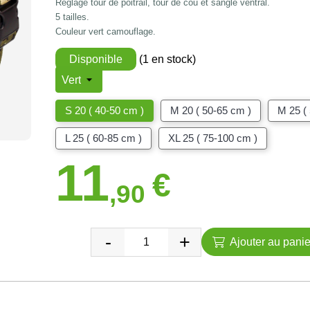
Réglage tour de poitrail, tour de cou et sangle ventral.
5 tailles.
Couleur vert camouflage.
Disponible
(1 en stock)
S 20 ( 40-50 cm )
M 20 ( 50-65 cm )
M 25 (
L 25 ( 60-85 cm )
XL 25 ( 75-100 cm )
11
€
,90
Ajouter au panie