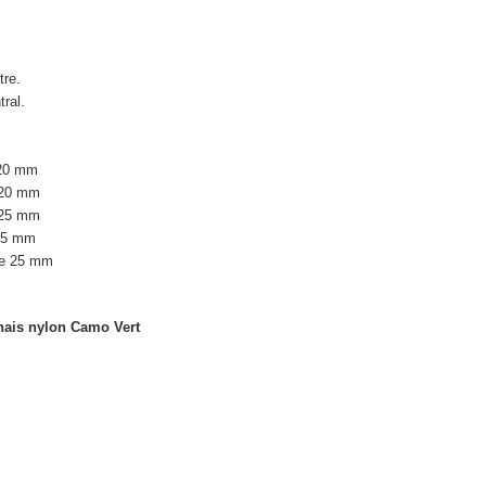
tre.
tral.
 20 mm
e 20 mm
e 25 mm
 25 mm
gle 25 mm
ais nylon Camo Vert