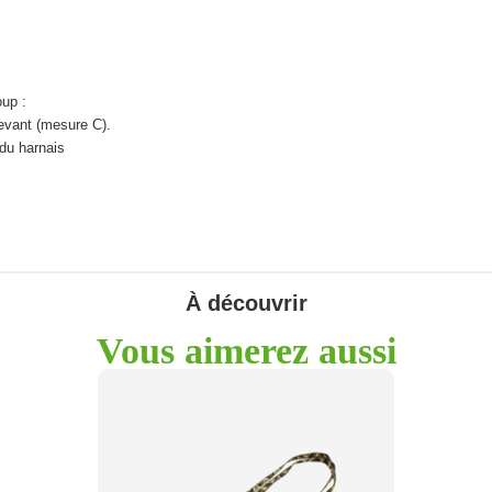
oup :
devant (mesure C).
 du harnais
À découvrir
Vous aimerez aussi