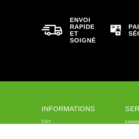
ENVOI
RAPIDE
PA
ET
SÉ
SOIGNÉ
INFORMATIONS
SER
CGV
Livrais
Mentions légales
Retour
A propos
Coliss