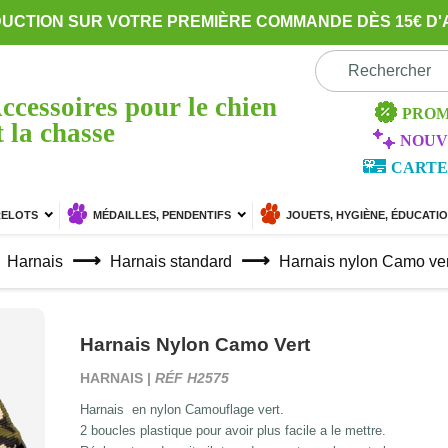
DUCTION SUR VOTRE PREMIÈRE COMMANDE DÈS 15€ D'
ccessoires pour le chien
PROM
t la chasse
NOUV
CARTE
RELOTS
MÉDAILLES, PENDENTIFS
JOUETS, HYGIÈNE, ÉDUCATI
Harnais
Harnais standard
Harnais nylon Camo ver
Harnais Nylon Camo Vert
HARNAIS |
RÉF H2575
Harnais en nylon Camouflage vert.
2 boucles plastique pour avoir plus facile a le mettre.