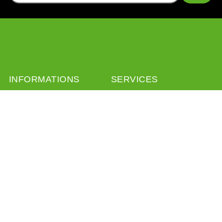
INFORMATIONS
SERVICES
CGV
Livraison
Mentions légales
Retour
A propos
Colissimo
Liens
Mondial Relay
Programme de fidélité
Programme de parrainage
Politique de confidentialité
PAIEMENT SÉCURISÉ
CONTACT
Paiement sécurisé
Formulaire de contact