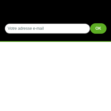
INFORMATIONS
SERVICES
CGV
Livraison
Mentions légales
Retour
A propos
Colissimo