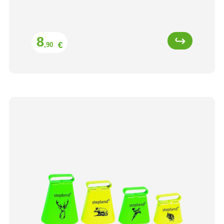
Prix
8
€
,90