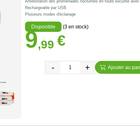
Amélioration des promenades nocturnes en toute sécurité avec
Rechargeable par USB
Plusieurs modes d'éclairage
Disponible
(3 en stock)
9
€
,99
Ajouter au pan