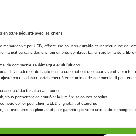
es en toute
sécurité
avec les chiens
ie rechargeable par USB, offrant une solution
durable
et respectueuse de l'en
ien la nuit ou dans des environnements sombres. La lumière brillante à
fibre
al de compagnie se démarque et ait l'air cool.
ères LED modernes de haute qualité qui émettent une lueur vive et vibrante, as
t ajusté pour s'adapter parfaitement à votre animal de compagnie. Il peut être 
essoire d'identification anti-perte.
it, vous permettant de contrôler la lumière selon vos besoins.
vec notre collier pour chien à LED clignotant et
étanche
.
, les aventures en plein air et pour garantir que votre animal de compagnie bie