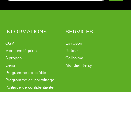
INFORMATIONS
SERVICES
CGV
Livraison
Mentions légales
Retour
A propos
Colissimo
Liens
Mondial Relay
Programme de fidélité
Programme de parrainage
Politique de confidentialité
PAIEMENT SÉCURISÉ
CONTACT
Paiement sécurisé
Formulaire de contact
Facebook