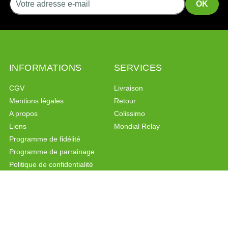
INFORMATIONS
SERVICES
CGV
Livraison
Mentions légales
Retour
A propos
Colissimo
Liens
Mondial Relay
Programme de fidélité
Programme de parrainage
Politique de confidentialité
PAIEMENT SÉCURISÉ
CONTACT
Paiement sécurisé
Formulaire de contact
Facebook