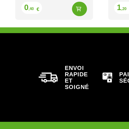
Prix
0
1
€
,40
,20
ENVOI
RAPIDE
PA
ET
SÉ
SOIGNÉ