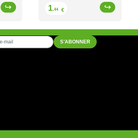
Prix
1
€
,44