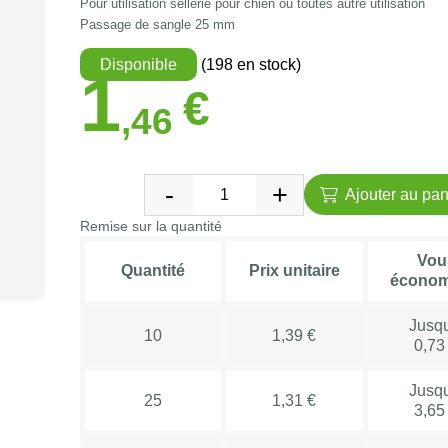
Pour utilisation sellerie pour chien ou toutes autre utilisation
Passage de sangle 25 mm
Disponible
(198 en stock)
1
€
,46
Ajouter au pan
Remise sur la quantité
Vou
Quantité
Prix unitaire
économ
Jusq
10
1,39 €
0,73
Jusq
25
1,31 €
3,65