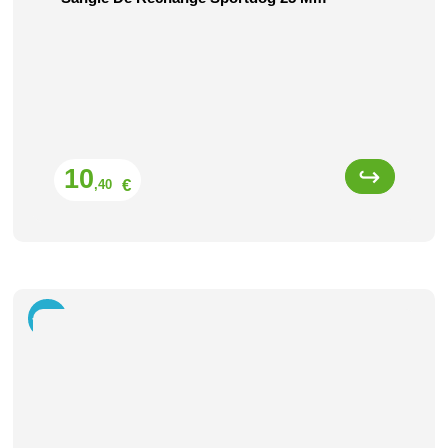
Prix
10
€
,40
-25%