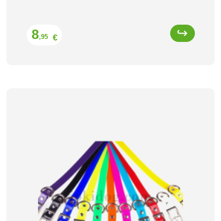
Prix
8
€
,95