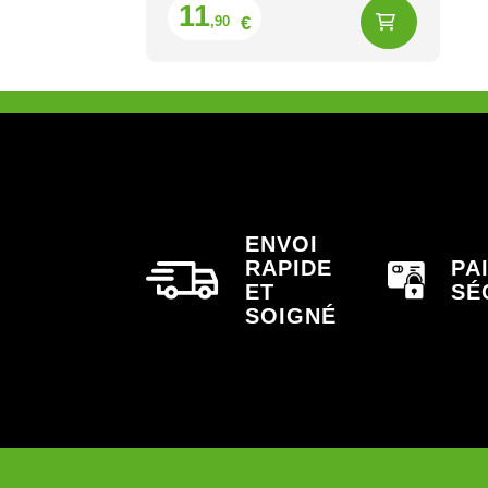
Prix
11
€
,90
ENVOI
RAPIDE
PA
ET
SÉ
SOIGNÉ