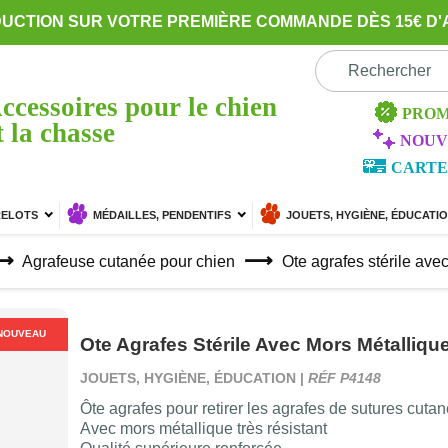
DUCTION SUR VOTRE PREMIÈRE COMMANDE DÈS 15€ D'
ccessoires pour le chien
PROM
t la chasse
NOUV
CARTE
RELOTS
MÉDAILLES, PENDENTIFS
JOUETS, HYGIÈNE, ÉDUCATI
Agrafeuse cutanée pour chien
Ote agrafes stérile ave
NOUVEAU
Ote Agrafes Stérile Avec Mors Métalliqu
JOUETS, HYGIÈNE, ÉDUCATION |
RÉF P4148
Ôte agrafes pour retirer les agrafes de sutures cutan
Avec mors métallique très résistant