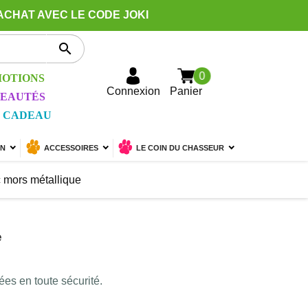
ACHAT AVEC LE CODE JOKI

0
OTIONS
Connexion
Panier
EAUTÉS
 CADEAU
ON
ACCESSOIRES
LE COIN DU CHASSEUR
c mors métallique
e
ées en toute sécurité.