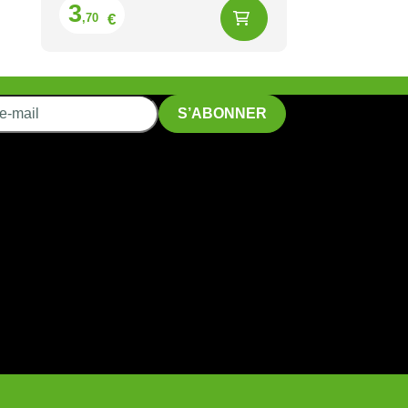
Prix
3
€
,70