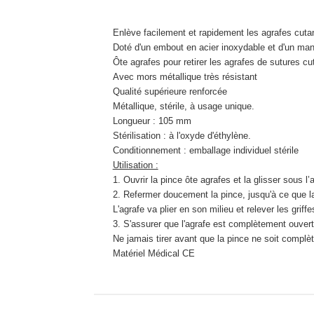
Enlève facilement et rapidement les agrafes cut
Doté d'un embout en acier inoxydable et d'un manc
Ôte agrafes pour retirer les agrafes de sutures cu
Avec mors métallique très résistant
Qualité supérieure renforcée
Métallique, stérile, à usage unique.
Longueur : 105 mm
Stérilisation : à l'oxyde d'éthylène.
Conditionnement : emballage individuel stérile
Utilisation :
1. Ouvrir la pince ôte agrafes et la glisser sous l’
2. Refermer doucement la pince, jusqu'à ce que la
L'agrafe va plier en son milieu et relever les griff
3. S'assurer que l'agrafe est complètement ouverte
Ne jamais tirer avant que la pince ne soit compl
Matériel Médical CE