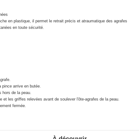
anées
he en plastique, il permet le retrait précis et atraumatique des agrafes
tanées en toute sécurité.
agrafe.
 pince arrive en butée.
es hors de la peau.
 et les griffes relevées avant de soulever l'ôte-agrafes de la peau.
ètement fermée.
À découvrir