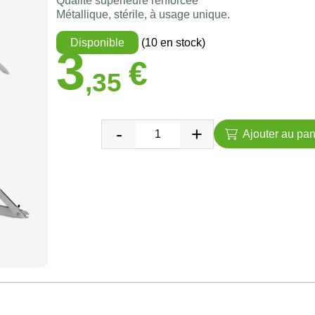
Qualité supérieure renforcée
Métallique, stérile, à usage unique.
Disponible
(10 en stock)
3
€
,35
Ajouter au pan