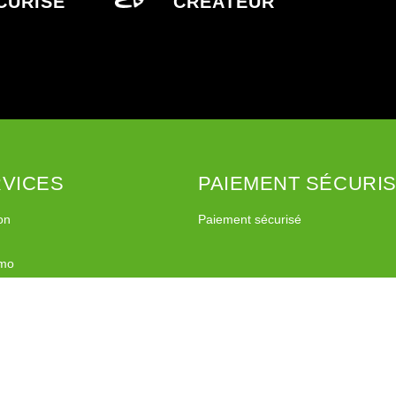
CURISÉ
CRÉATEUR
VICES
PAIEMENT SÉCURI
on
Paiement sécurisé
imo
l Relay