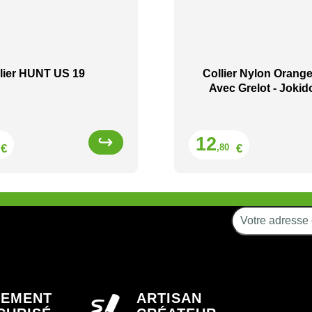
lier HUNT US 19
Collier Nylon Orange
Avec Grelot - Jokid
Prix
Prix
12
€
€
,80
IEMENT
ARTISAN