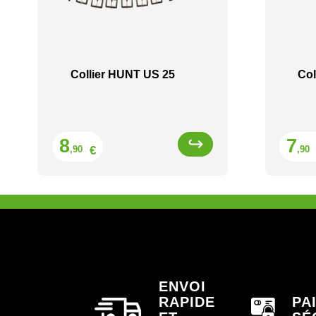
Collier HUNT US 25
Col
Prix
8
7
€
,90
,90
ENVOI
RAPIDE
PA