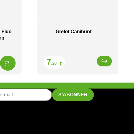
 Fluo
Grelot Canihunt
og
Prix
7
€
,20