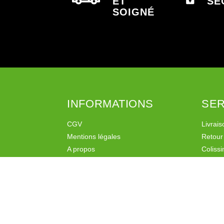
ET
SÉ
SOIGNÉ
INFORMATIONS
SER
CGV
Livrais
Mentions légales
Retour
A propos
Coliss
Liens
Mondia
Programme de fidélité
Programme de parrainage
Politique de confidentialité