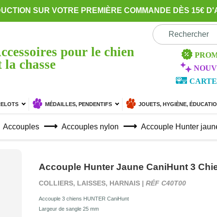
DUCTION SUR VOTRE PREMIÈRE COMMANDE DÈS 15€ D'
ccessoires pour le chien
PROM
t la chasse
NOUV
CARTE
RELOTS
MÉDAILLES, PENDENTIFS
JOUETS, HYGIÈNE, ÉDUCATI
Accouples
Accouples nylon
Accouple Hunter jaun
Accouple Hunter Jaune CaniHunt 3 Chi
COLLIERS, LAISSES, HARNAIS |
RÉF C40T00
Accouple 3 chiens HUNTER CaniHunt
Largeur de sangle 25 mm