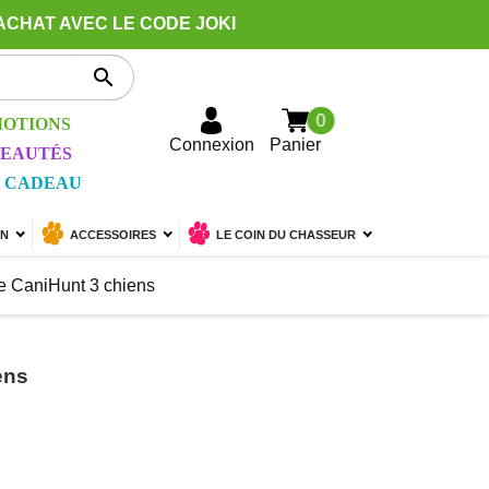
ACHAT AVEC LE CODE JOKI

0
OTIONS
Connexion
Panier
EAUTÉS
 CADEAU
ON
ACCESSOIRES
LE COIN DU CHASSEUR
e CaniHunt 3 chiens
ens